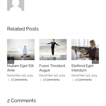
Related Posts
Nullam Eget Elit
Fusce Tincidunt
Eleifend Eget
C
Ante
Augue
Interdum
I
November 3rd, 2014
November 3rd, 2014
November 3rd, 2014
N
|
2 Comments
|
2 Comments
|
2 Comments
|
2 Comments